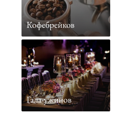
Кофебрейков
Гала-ужинов